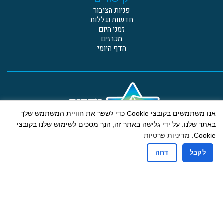
פניות הציבור
חדשות נגללות
זמני היום
מכרזים
הדף היומי
אנו משתמשים בקובצי Cookie כדי לשפר את חוויית המשתמש שלך
באתר שלנו. על ידי גלישה באתר זה, הנך מסכים לשימוש שלנו בקובצי
Cookie.
מדיניות פרטיות
קבלת קהל
לקבל
דחה
ימים א-ה: 13:00-9:00
יום ג גם אחה"צ: 18:00-16:30
רחוב הבנים 19 ת.ד. 607 בית דגן מיקוד 5020000
טלפון: 03-9605775 | פקס: 03-9601234 דוא"ל:
mdbdagan@gmail.com
הצהרת נגישות