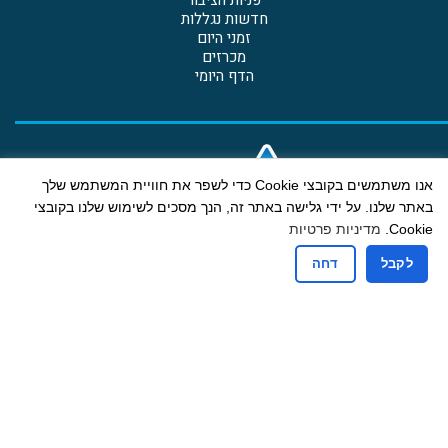
חדשות נגללות
זמני היום
מכרזים
הדף היומי
אנו משתמשים בקובצי Cookie כדי לשפר את חוויית המשתמש שלך
באתר שלנו. על ידי גלישה באתר זה, הנך מסכים לשימוש שלנו בקובצי
Cookie.
מדיניות פרטיות
לקבל
דחה
קבלת קהל
ימים א-ה: 13:00-9:00
יום ג גם אחה"צ: 18:00-16:30
רחוב הבנים 19 ת.ד. 607 בית דגן מיקוד 5020000
טלפון: 03-9605775 | פקס: 03-9601234 דוא"ל:
mdbdagan@gmail.com
הצהרת נגישות