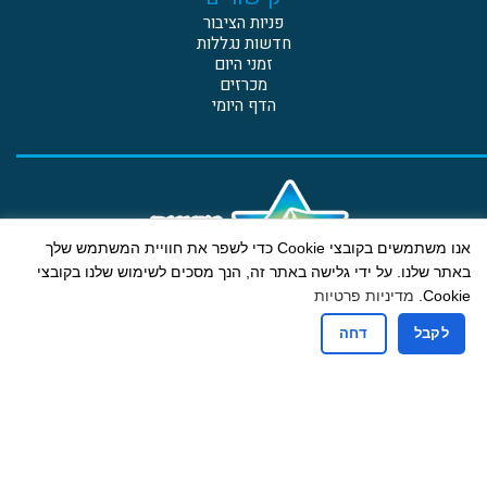
פניות הציבור
חדשות נגללות
זמני היום
מכרזים
הדף היומי
אנו משתמשים בקובצי Cookie כדי לשפר את חוויית המשתמש שלך
באתר שלנו. על ידי גלישה באתר זה, הנך מסכים לשימוש שלנו בקובצי
Cookie.
מדיניות פרטיות
קבלת קהל
לקבל
דחה
ימים א-ה: 13:00-9:00
יום ג גם אחה"צ: 18:00-16:30
רחוב הבנים 19 ת.ד. 607 בית דגן מיקוד 5020000
טלפון: 03-9605775 | פקס: 03-9601234 דוא"ל:
mdbdagan@gmail.com
הצהרת נגישות