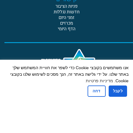
פניות הציבור
חדשות נגללות
זמני היום
מכרזים
הדף היומי
אנו משתמשים בקובצי Cookie כדי לשפר את חוויית המשתמש שלך
באתר שלנו. על ידי גלישה באתר זה, הנך מסכים לשימוש שלנו בקובצי
Cookie.
מדיניות פרטיות
קבלת קהל
לקבל
דחה
ימים א-ה: 13:00-9:00
יום ג גם אחה"צ: 18:00-16:30
רחוב הבנים 19 ת.ד. 607 בית דגן מיקוד 5020000
טלפון: 03-9605775 | פקס: 03-9601234 דוא"ל:
mdbdagan@gmail.com
הצהרת נגישות