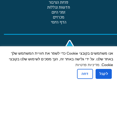
פניות הציבור
חדשות נגללות
זמני היום
מכרזים
הדף היומי
אנו משתמשים בקובצי Cookie כדי לשפר את חוויית המשתמש שלך
באתר שלנו. על ידי גלישה באתר זה, הנך מסכים לשימוש שלנו בקובצי
Cookie.
מדיניות פרטיות
לקבל
דחה
קבלת קהל
ימים א-ה: 13:00-9:00
יום ג גם אחה"צ: 18:00-16:30
רחוב הבנים 19 ת.ד. 607 בית דגן מיקוד 5020000
טלפון: 03-9605775 | פקס: 03-9601234 דוא"ל:
mdbdagan@gmail.com
הצהרת נגישות