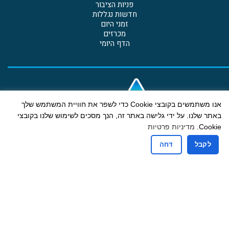
פניות הציבור
חדשות נגללות
זמני היום
מכרזים
הדף היומי
אנו משתמשים בקובצי Cookie כדי לשפר את חוויית המשתמש שלך
באתר שלנו. על ידי גלישה באתר זה, הנך מסכים לשימוש שלנו בקובצי
Cookie.
מדיניות פרטיות
לקבל
דחה
קבלת קהל
ימים א-ה: 13:00-9:00
יום ג גם אחה"צ: 18:00-16:30
רחוב הבנים 19 ת.ד. 607 בית דגן מיקוד 5020000
טלפון: 03-9605775 | פקס: 03-9601234 דוא"ל:
mdbdagan@gmail.com
הצהרת נגישות