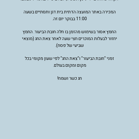
המכירה באתר המועצה הדתית בית דגן ותסתיים בשעה
11:00 בבוקר יום זה.
החמץ אסור בשימוש מהזמן בו חלה חובת הביעור. החמץ
יחזור לבעלות המוכרים חצי שעה לאחר צאת החג (מוצאי
שביעי של פסח).
זמני "חובת הביעור" ו"צאת החג" לפי שעון מקומי בכל
מקום ומקום בעולם.
חג כשר ושמח!