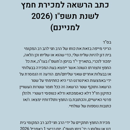
כתב הרשאה למכירת חמץ
לשנת תשפ"ו (2026
למניינם)
בס"ד
הריני מייפה בזאת את כוחו של הרב חגי להב רב המקומי
בית דגן להיות שליח שלי, כדי שהוא או שליחו וכן הלאה,
ימכור לנכרי, בתאריך י"ד בניסן ה'תשפ"ו בעז"ה, את כל
החמץ ותצורתו השונה אשר יימצא בעת המכירה בבעלותי
או בבעלות אחרים שאני שליחם/תם. הודעה זו הנמסרת על
ידי באמצעות האינטרנט הרי היא כחתימתי על שטר
הרשאה ותוקף שטר הרשאה זה ככל חומר שטרות העשויין
כתיקון חז"ל דלא כאסמכתא ודלא כטופסי דשטרי. ולהלן
פרטי האישיים, והכתובת בו החמץ ותולדותיו ימצאו. ו/או
כתובות נוספות של שולחיי.
מכירת החמץ תתקיים על ידי הרב חגי להב רב המקומי בית
דגן או שלוחו ב-יד' ניסן תשפ"ו, יום רביעי 1 באפריל 2026.