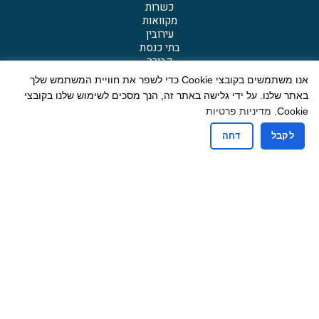
כשרות
מקוואות
עירובין
בתי כנסת
קבורה
תרבות תורנית
אנו משתמשים בקובצי Cookie כדי לשפר את חוויית המשתמש שלך
באתר שלנו. על ידי גלישה באתר זה, הנך מסכים לשימוש שלנו בקובצי
Cookie.
מדיניות פרטיות
קישורים
פניות הציבור
לקבל
דחה
חדשות נגללות
זמני היום
מכרזים
הדף היומי