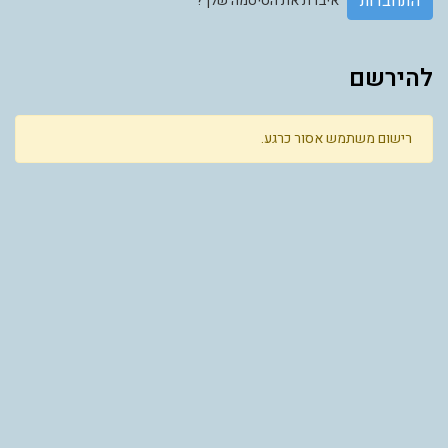
התחברות
איבדת את הסיסמה שלך?
להירשם
רישום משתמש אסור כרגע.