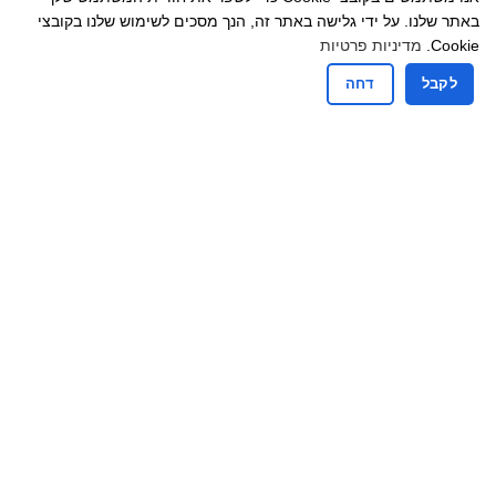
בתי כנסת
באתר שלנו. על ידי גלישה באתר זה, הנך מסכים לשימוש שלנו בקובצי
קבורה
Cookie.
מדיניות פרטיות
תרבות תורנית
לקבל
דחה
קישורים
פניות הציבור
חדשות נגללות
זמני היום
מכרזים
הדף היומי
קבלת קהל