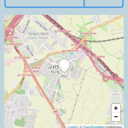
+
−
Leaflet
| ©
OpenStreetMap
contributors