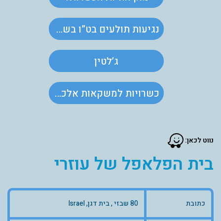
נגיעות תולעים בט”ו בשבט
ג’לטין
כשרויות למשקאות אלכוהולים
נווט לכאן:
בית הפלאפל של עוזרי
כתובת
80 שבזי , בית דגן, Israel