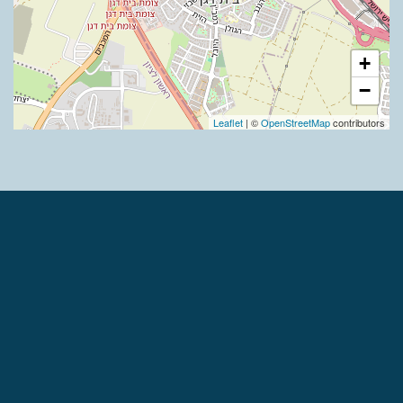
+
−
Leaflet
| ©
OpenStreetMap
contributors