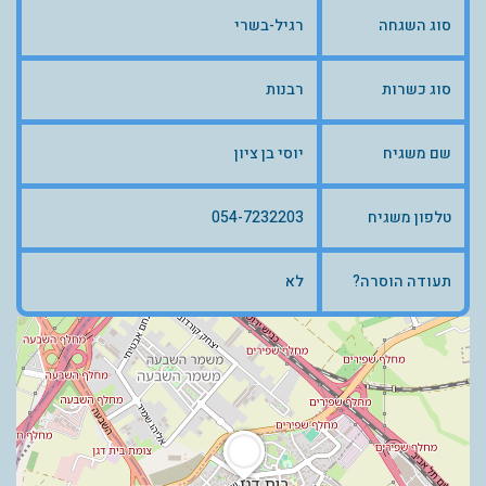
סוג השגחה
רגיל-בשרי
סוג כשרות
רבנות
שם משגיח
יוסי בן ציון
טלפון משגיח
054-7232203
תעודה הוסרה?
לא