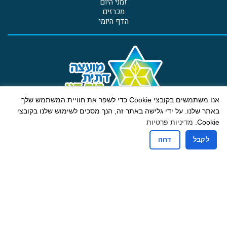
זמני היום
מכרזים
הדף היומי
אנו משתמשים בקובצי Cookie כדי לשפר את חוויית המשתמש שלך
באתר שלנו. על ידי גלישה באתר זה, הנך מסכים לשימוש שלנו בקובצי
קבלת קהל
Cookie.
מדיניות פרטיות
ימים א-ה: 13:00-9:00
יום ג גם אחה"צ: 18:00-16:30
לקבל
דחה
רחוב הבנים 19 ת.ד. 607 בית דגן מיקוד 5020000
טלפון: 03-9605775 | פקס: 03-9601234 דוא"ל:
mdbdagan@gmail.com
הצהרת נגישות