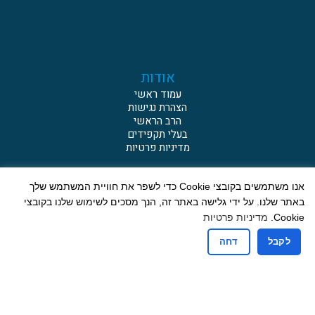
אודות
עמוד ראשי
הצהרת נגישות
הרב הראשי
בעלי תקפידים
מדיניות פרטיות
מחלקות ושירותים
אנו משתמשים בקובצי Cookie כדי לשפר את חוויית המשתמש שלך
באתר שלנו. על ידי גלישה באתר זה, הנך מסכים לשימוש שלנו בקובצי
נישואין
כשרות
Cookie.
מדיניות פרטיות
מקוואות
לקבל
דחה
עירובין
בתי כנסת
קבורה
תרבות תורנית